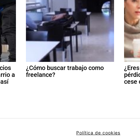
cios
¿Cómo buscar trabajo como
¿Eres
rrio a
freelance?
pérdi
 así
cese 
Política de cookies