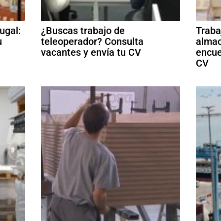
ugal:
¿Buscas trabajo de
Traba
u
teleoperador? Consulta
almac
vacantes y envía tu CV
encue
CV