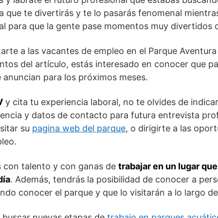
a que te divertirás y te lo pasarás fenomenal mientra
l para que la gente pase momentos muy divertidos du
arte a las vacantes de empleo en el Parque Aventur
os del artículo, estás interesado en conocer que pau
e anuncian para los próximos meses.
V
y cita tu experiencia laboral, no te olvides de indic
idencia y datos de contacto para futura entrevista pro
sitar su
pagina web del parque
, o dirigirte a las op
leo.
s con talento y con ganas de
trabajar en un lugar que
día
. Además, tendrás la posibilidad de conocer a per
do conocer el parque y que lo visitarán a lo largo d
r buscar nuevas etapas de
trabajo en parques acuátic