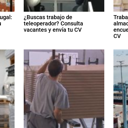
ugal:
¿Buscas trabajo de
Traba
u
teleoperador? Consulta
almac
vacantes y envía tu CV
encue
CV