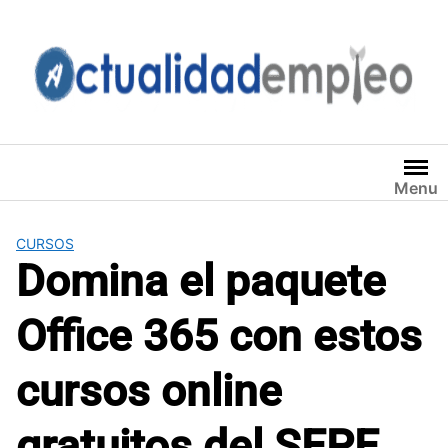
Saltar
al
contenido
Menu
CURSOS
Domina el paquete
Office 365 con estos
cursos online
gratuitos del SEPE