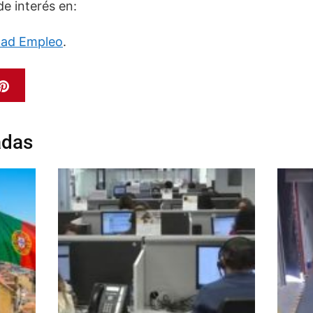
de interés en:
idad Empleo
.
adas