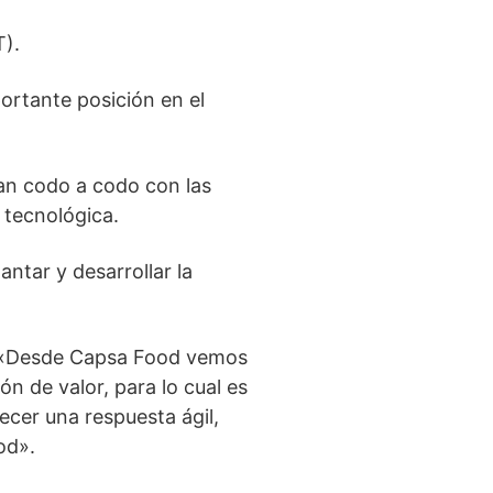
T).
ortante posición en el
jan codo a codo con las
 tecnológica.
ntar y desarrollar la
e, «Desde Capsa Food vemos
n de valor, para lo cual es
ecer una respuesta ágil,
od».